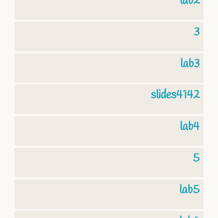
lab2
3
lab3
slides4142
lab4
5
lab5