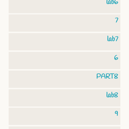
lab6
7
lab7
6
PART8
lab8
9