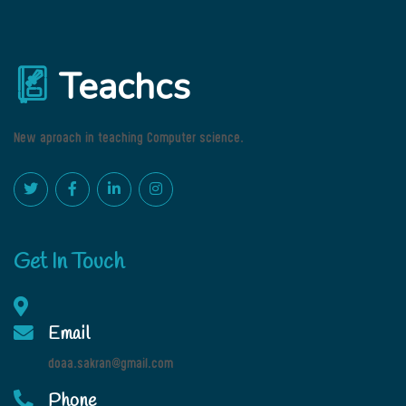
Teachcs
New aproach in teaching Computer science.
Get In Touch
Email
doaa.sakran@gmail.com
Phone