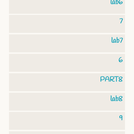
lab6
7
lab7
6
PART8
lab8
9