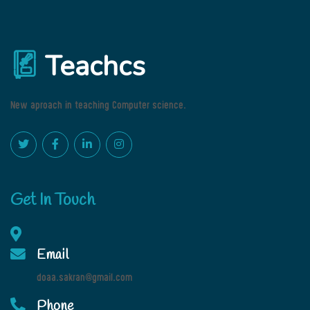
Teachcs
New aproach in teaching Computer science.
Get In Touch
Email
doaa.sakran@gmail.com
Phone