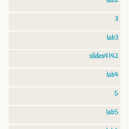
lab2
3
lab3
slides4142
lab4
5
lab5