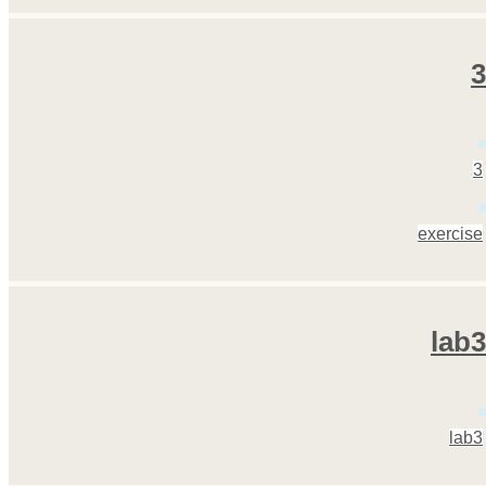
3
3
exercise
lab3
lab3