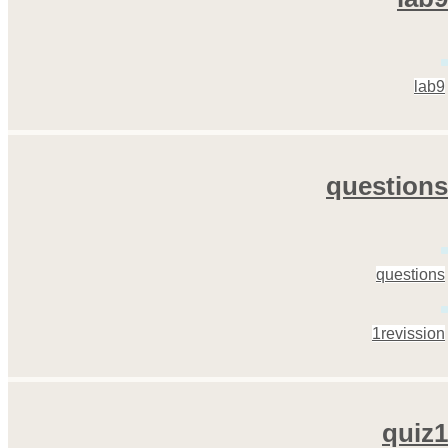
lab9
questions
questions
1revission
quiz1