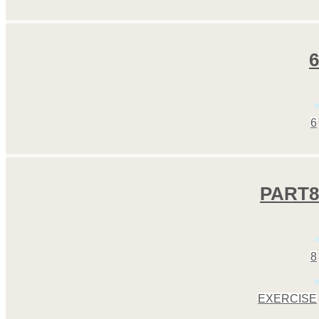
6
6
PART8
8
EXERCISE