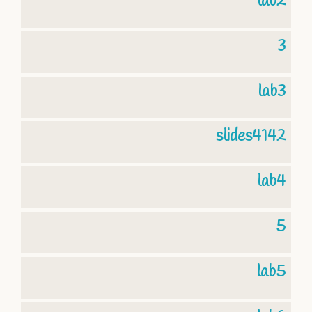
lab2
3
lab3
slides4142
lab4
5
lab5