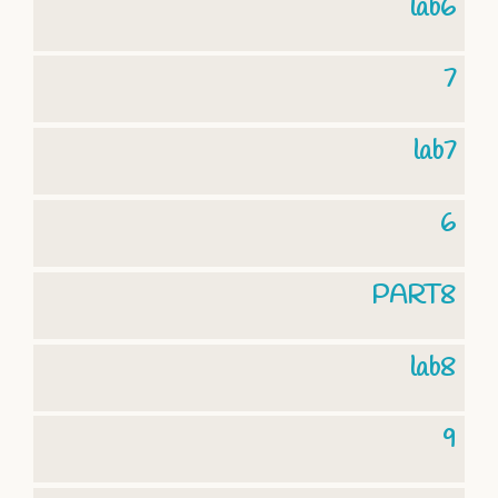
lab6
7
lab7
6
PART8
lab8
9