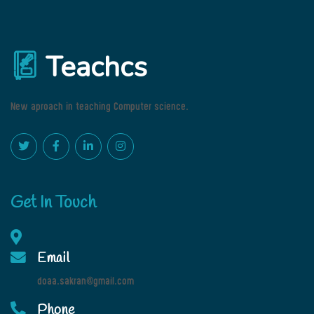
Teachcs
New aproach in teaching Computer science.
Get In Touch
Email
doaa.sakran@gmail.com
Phone