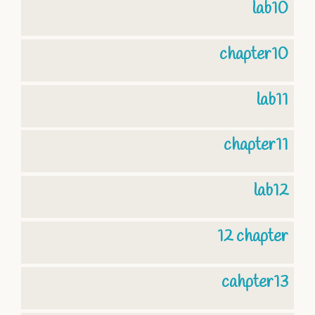
lab10
chapter10
lab11
chapter11
lab12
12 chapter
cahpter13