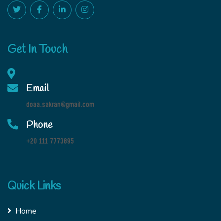
Get In Touch
Email
doaa.sakran@gmail.com
Phone
+20 111 7773895
Quick Links
Home