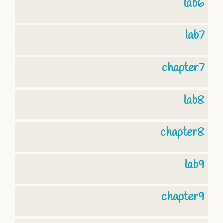
lab6
lab7
chapter7
lab8
chapter8
lab9
chapter9