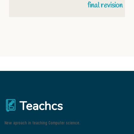
final revision
Teachcs
New aproach in teaching Computer science.