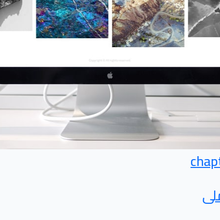
chap
لى