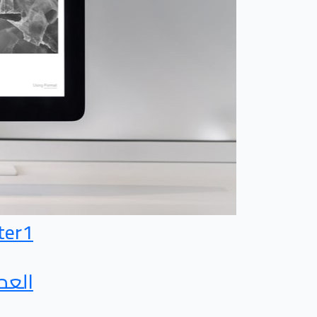
ter1
العم