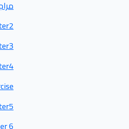
مراج
ter2
ter3
ter4
rcise
ter5
er 6