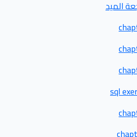
عة الميد
chap
chap
chap
sql exe
chap
chapt