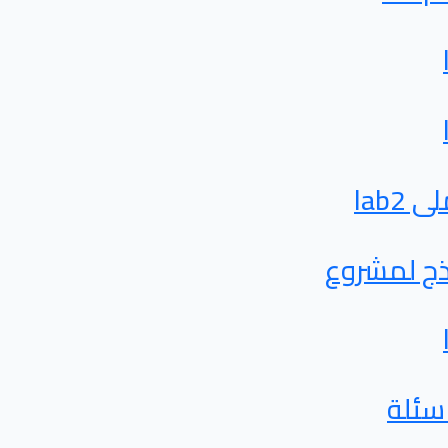
 lab2
ج لمشروع
سئلة