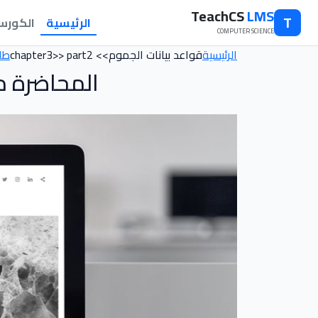
TeachCS
LMS
T
الرئيسية
الكورس
COMPUTER SCIENCE
الرئيسية
قواعد بيانات الجموم>> chapter3>> part2
طل
المحاضرة م